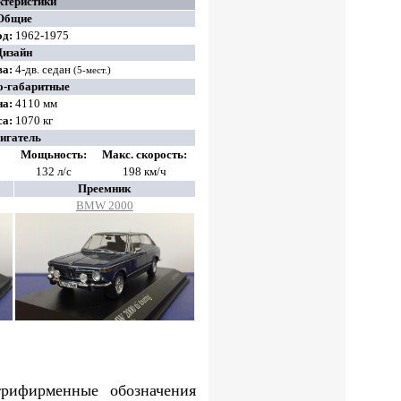
ктеристики
Общие
од:
1962-1975
Дизайн
ва
:
4‑дв. седан
(5‑мест.)
о-габаритные
на:
4110
мм
а:
1070
кг
игатель
Мощьность:
Макс. скорость:
132 л/с
198 км/ч
Преемник
BMW 2000
рифирменные обозначения