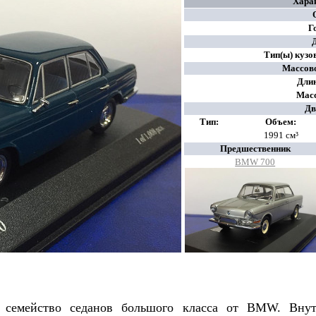
Хара
Г
Тип(ы) кузо
Массов
Дли
Масс
Дв
Тип:
Объем:
1991 см³
Предшественник
BMW 700
емейство седанов большого класса от BMW. Внут