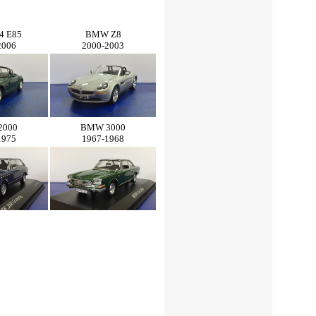
4 E85
BMW Z8
2006
2000-2003
2000
BMW 3000
1975
1967-1968