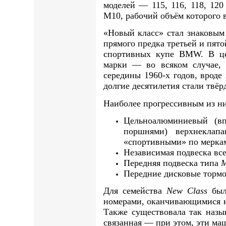
моделей — 115, 116, 118, 12
M10, рабочий объём которого в
«Новый класс» стал знаковым
прямого предка третьей и пято
спортивных купе BMW. В ц
марки — во всяком случае,
середины 1960-х годов, вроде
долгие десятилетия стали твёр
Наиболее прогрессивным из ни
Цельноалюминиевый (в
поршнями) верхнеклап
«спортивными» по меркам
Независимая подвеска все
Передняя подвеска типа
M
Передние дисковые тормо
Для семейства
New Class
была
номерами, оканчивающимися н
Также существовала так наз
связанная — при этом, эти ма