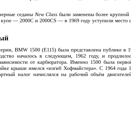
дверные седаны
New Class
были заменены более крупной 
купе — 2000С и 2000CS — в 1969 году уступили место
ный
серии, BMW 1500 (Е115) была представлена публике в 1
одство началось в следующем, 1962 году, и продлилос
в зависимости от карбюратора. Именно 1500 была перв
йке крыши имелся «изгиб Хофмайстера». С 1964 года 1
ортный налог начислялся на рабочий объём двигателе