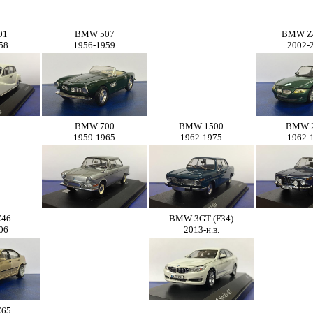
01
BMW 507
BMW Z
58
1956-1959
2002-
BMW 700
BMW 1500
BMW 
1959-1965
1962-1975
1962-
E46
BMW 3GT (F34)
06
2013-н.в.
E65