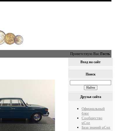
Приветствую Вас
Гость
Вход на сайт
Поиск
Друзья сайта
Официальный
блог
Сообщество
uCoz
База знаний uCoz