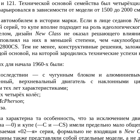
0 и 121. Технической основой семейства был четырёх
арьировался в зависимости от модели от 1500 до 2000 см
 автомобилем в истории марки. Если в лице седанов
Ne
й серий, то купе вполне подходит на роль идеологическ
елом, дизайн
New Class
не оказал решающего влияни
 повлиял на них в меньшей степени, чем «акулооб
 2800CS. Тем не менее, конструктивные решения, залож
дой основой, на которой зародились технические успехи
х для начала 1960-х были:
последствии — с чугунным блоком и алюминиевым
анный, верхневальный двигатель с наклонными ц
 тех лет характеристиками;
х четырёх колёс;
cPherson
;
за.
 характерна та особенность, что за исключением дви
а —0) и купе (—С и —CS) имели предельно мало общего
ываемая «02—я» серия, формально не входящая в
New C
шины также представляли собой отдельные модели, а не 