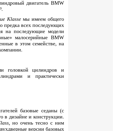
цилиндровый двигатель BMW
³.
ue Klasse
мы имеем общего
ого предка всех последующих
я на последующие модели
разные» малосерийные BMW
енные в этом семействе, на
 компании.
и головкой цилиндров и
илиндрами и практически
гателей базовые седаны (с
 в дизайне и конструкции.
lass
, но очень тесно с ним
двухдверные версии базовых