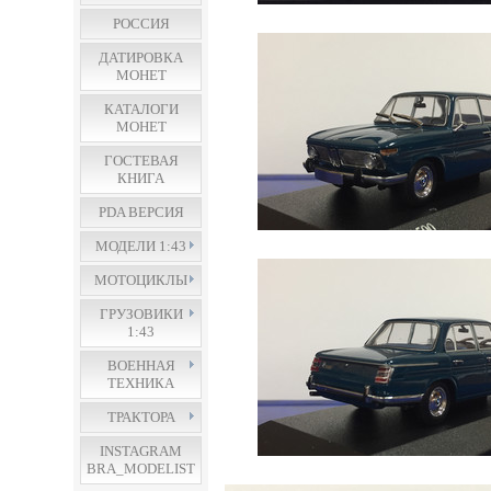
РОССИЯ
ДАТИРОВКА
МОНЕТ
КАТАЛОГИ
МОНЕТ
ГОСТЕВАЯ
КНИГА
PDA ВЕРСИЯ
МОДЕЛИ 1:43
МОТОЦИКЛЫ
ГРУЗОВИКИ
1:43
ВОЕННАЯ
ТЕХНИКА
ТРАКТОРА
INSTAGRAM
BRA_MODELIST