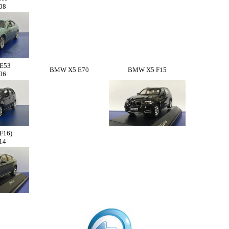
08
E53
BMW X5 E70
BMW X5 F15
06
F16)
14