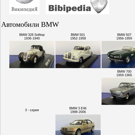
Автомобили BMW
BMW 328 Softtop
BMW 501
BMW 507
1936-1940
1952-1958
1956-1959
BMW 700
1959-1965
BMW 3 E46
3 - серия
1998-2006