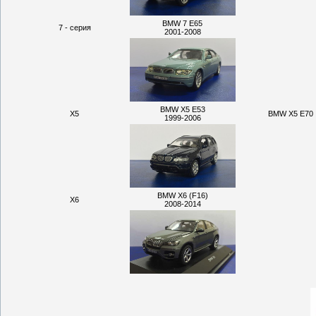
BMW 7 E65
7 - серия
2001-2008
BMW X5 E53
X5
BMW X5 E70
1999-2006
BMW X6 (F16)
X6
2008-2014