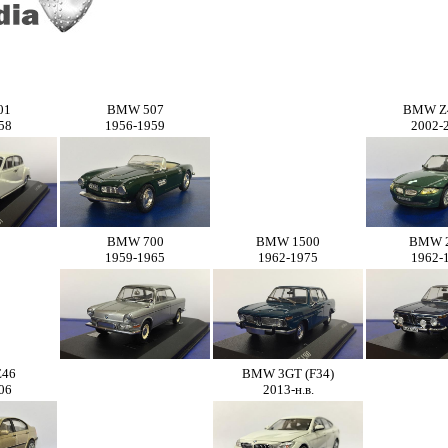
01
BMW 507
BMW Z
58
1956-1959
2002-
BMW 700
BMW 1500
BMW 
1959-1965
1962-1975
1962-
E46
BMW 3GT (F34)
06
2013-н.в.