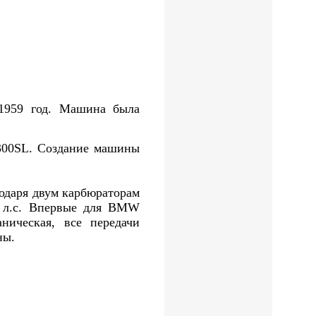
959 год. Машина была
300SL. Создание машины
годаря двум карбюраторам
0 л.с. Впервые для BMW
ническая, все передачи
ны.