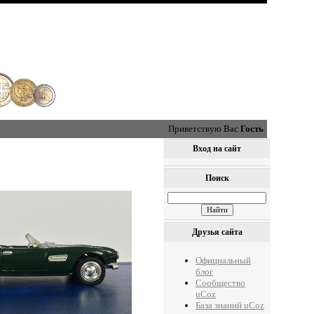
Приветствую Вас
Гость
Вход на сайт
Поиск
Друзья сайта
Официальный
блог
Сообщество
uCoz
База знаний uCoz