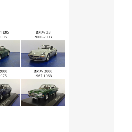
4 E85
BMW Z8
2006
2000-2003
2000
BMW 3000
1975
1967-1968