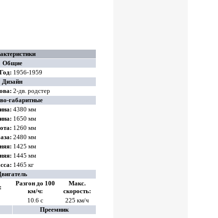
актеристики
Общие
Год:
1956-1959
Дизайн
зова
:
2‑дв. родстер
во-габаритные
ина:
4380 мм
ина:
1650 мм
ота:
1260 мм
аза:
2480 мм
няя:
1425 мм
няя:
1445 мм
сса:
1465
кг
Двигатель
Разгон до 100
Макс.
:
км/ч:
скорость:
10.6 с
225 км/ч
Преемник