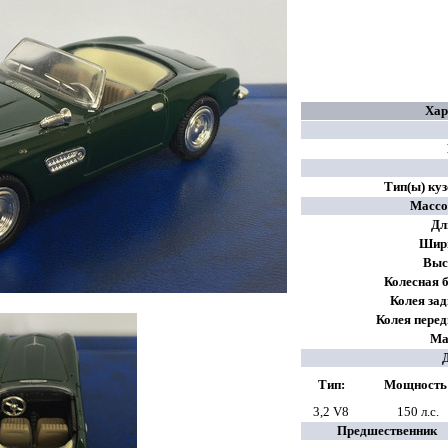
Хар
Тип(ы) ку
Массо
Дл
Шир
Выс
Колесная б
Колея зад
Колея перед
Ма
Тип:
Мощность
3,2 V8
150 л.с.
Предшественник