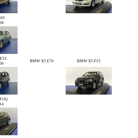
E65
08
E53
BMW X5 E70
BMW X5 F15
06
F16)
14