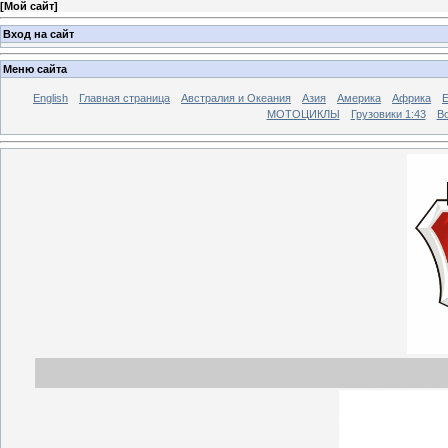
[
Мой сайт
]
Вход на сайт
Меню сайта
English
Главная страница
Австралия и Океания
Азия
Америка
Африка
МОТОЦИКЛЫ
Грузовики 1:43
Во