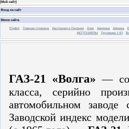
[
Мой сайт
]
Вход на сайт
Меню сайта
English
Главная страница
Австралия и Океания
Азия
Америка
Африка
МОТОЦИКЛЫ
Грузовики 1:43
Во
ГАЗ-21 «Волга»
— сов
класса, серийно прои
автомобильном заводе 
Заводской индекс модел