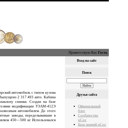
Приветствую Вас
Гость
Вход на сайт
Поиск
рский автомобиль с типом кузова
Друзья сайта
 Выпущено 2 317 493 авто. Кабина
наклону спинки. Создан на базе
Официальный
гателями модификации УЗАМ-412Э
блог
м развозным автомобилем. До этого
Сообщество
нтные заводы, переделывавшие в
uCoz
вляла 450—500 кг. Использовался
База знаний uCoz