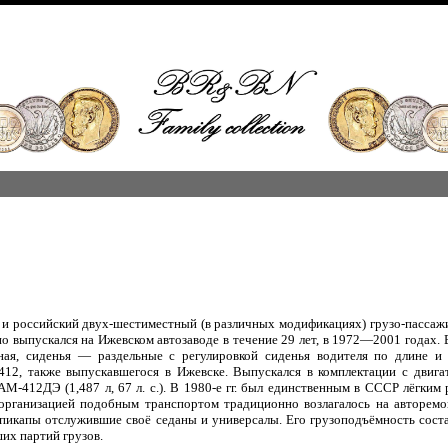
и российский двух-шестиместный (в различных модификациях) грузо-пассажи
но выпускался на Ижевском автозаводе в течение 29 лет, в 1972—2001 годах.
ная, сиденья — раздельные с регулировкой сиденья водителя по длине и 
412, также выпускавшегося в Ижевске. Выпускался в комплектации с дви
УЗАМ-412ДЭ (1,487 л, 67 л. с.). В 1980-е гг. был единственным в СССР лёгки
организацией подобным транспортом традиционно возлагалось на авторемо
пикапы отслужившие своё седаны и универсалы. Его грузоподъёмность соста
их партий грузов.