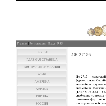
Главная
|
Регистрация
|
Вход
|
RSS
ENGLISH
ИЖ-27156
ГЛАВНАЯ СТРАНИЦА
АВСТРАЛИЯ И ОКЕАНИЯ
АЗИЯ
Иж-2715 — советский 
фургон, пикап. Серий
АМЕРИКА
автомобиля двухмест
автомобиля Москвич-
АФРИКА
(1,487 л, 75 л.с.) и 
снабжение торговых 
ЕВРОПА
развозные фургоны и 
для перевозки небольш
РОССИЯ