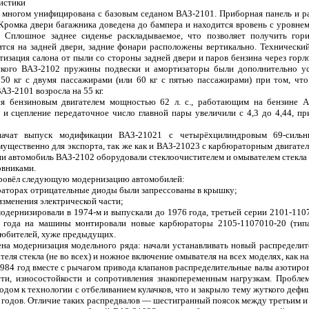
истики
 многом унифицирована с базовым седаном ВАЗ-2101. Приборная панель и р
Кромка двери багажника доведена до бампера и находится вровень с уровне
е. Сплошное заднее сиденье раскладываемое, что позволяет получить гор
тся на задней двери, задние фонари расположены вертикально. Технический
етизация салона от пыли со стороны задней двери и паров бензина через горл
ского ВАЗ-2102 пружины подвески и амортизаторы были дополнительно ус
50 кг с двумя пассажирами (или 60 кг с пятью пассажирами) при том, что
АЗ-2101 возросла на 55 кг.
я бензиновым двигателем мощностью 62 л. с., работающим на бензине А
ь и сцепление передаточное число главной пары увеличили с 4,3 до 4,44, 
ачат выпуск модификации ВАЗ-21021 с четырёхцилиндровым 69-сильн
мущественно для экспорта, так же как и ВАЗ-21023 с карбюраторным двигате
и автомобиль ВАЗ-2102 оборудовали стеклоочистителем и омывателем стекла 
овниками.
провёл следующую модернизацию автомобилей:
нераторах отрицательные диоды были запрессованы в крышку;
изменения электрической части;
одернизировали в 1974-м и выпускали до 1976 года, третьей серии 2101-11
 года на машины монтировали новые карбюраторы 2105-1107010-20 (тип
любителей, хуже предыдущих.
ена модернизация модельного ряда: начали устанавливать новый распределите
еля стекла (не во всех) и ножное включение омывателя на всех моделях, как н
 1984 год вместе с рычагом привода клапанов распределительные валы азотир
сти, износостойкости и сопротивления знакопеременным нагрузкам. Пробле
одом к технологии с отбеливанием кулачков, что и закрыло тему жуткого дефи
 годов. Отличие таких распредвалов — шестигранный поясок между третьим и