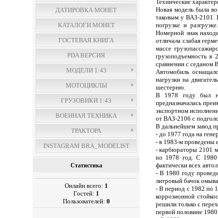
Технические характер
Новая модель была во
ДАТИРОВКА МОНЕТ
таковым у ВАЗ-2101. 
КАТАЛОГИ МОНЕТ
погрузке и разгрузк
Номерной знак находи
ГОСТЕВАЯ КНИГА
отличала слабая герм
массе грузопассажир
PDA ВЕРСИЯ
грузоподъемность в 2
сравнении с седаном В
МОДЕЛИ 1:43
Автомобиль оснащалс
нагрузки на двигател
МОТОЦИКЛЫ
шестерню.
В 1978 году был н
ГРУЗОВИКИ 1:43
предназначалась преи
экспортном исполнени
ВОЕННАЯ ТЕХНИКА
от ВАЗ-2106 с подгол
В дальнейшем завод 
ТРАКТОРА
- до 1977 года на ге
- в 1983-м проведены 
INSTAGRAM BRA_MODELIST
- карбюраторы 2101 м
no 1978 год. С 1980
фактически всех авто
Статистика
- В 1980 году провед
литровый бачок омыват
Онлайн всего:
1
- В период с 1982 по
Гостей:
1
коррозионной стойко
Пользователей:
0
решили только с перех
первой половине 1980