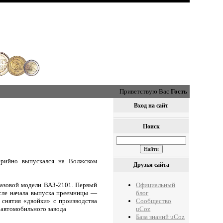
Приветствую Вас
Гость
Вход на сайт
Поиск
ерийно выпускался на Волжском
Друзья сайта
Официальный
 базовой модели ВАЗ-2101. Первый
блог
осле начала выпуска преемницы —
Сообщество
 снятия «двойки» с производства
uCoz
 автомобильного завода
База знаний uCoz