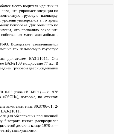
абочее место водителя идентичны
м пола, что упрощает операции по
изонтальную грузовую площадку.
 уровень универсалов в то время
овину бензобака. Для большего по
илены, что позволило сохранить
 собственная масса автомобиля в
И-93. Вследствие увеличившейся
применив так называемую грузовую
ым двигателем ВАЗ-21011. Она
лем ВАЗ-2103 мощностью 77 л.с. В
задней грузовой двери, сиденьями
07010-03 (типа «ВЕБЕР») — с 1976
а «ОЗОН»), которые, по отзывам
ль зажигания типа 30.3706-01, 2-
а ВАЗ-21011.
овали для обеспечения повышенной
му быстрого износа распредвалов
цита этой детали в конце 1970-х —
 четвёртым кулачками.