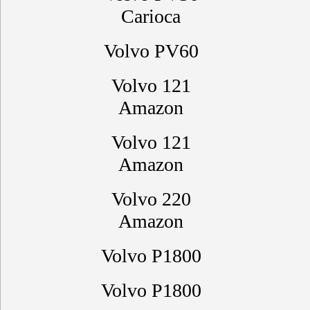
Carioca
Volvo PV60
Volvo 121
Amazon
Volvo 121
Amazon
Volvo 220
Amazon
Volvo P1800
Volvo P1800