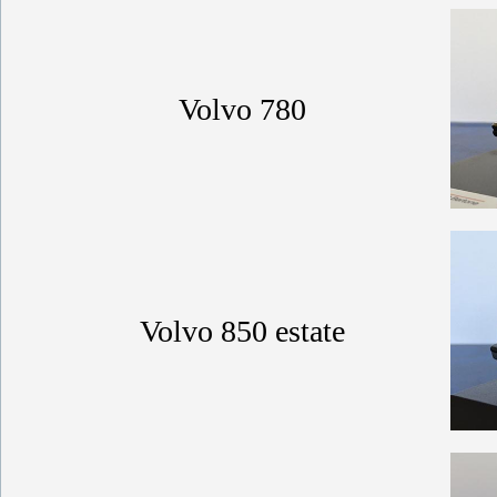
Volvo 780
Volvo 850 estate