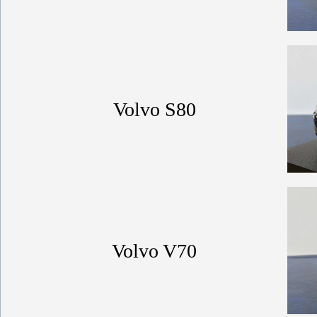
Volvo S80
Volvo V70