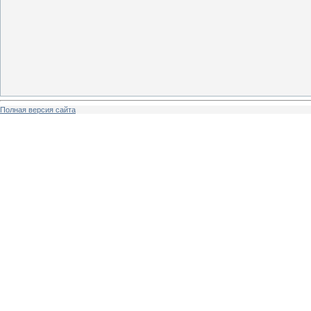
Полная версия сайта