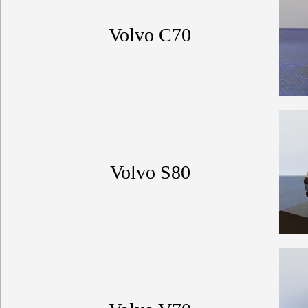
Volvo C70
Volvo S80