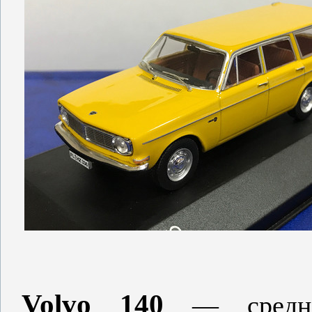
Volvo 140
—
сред