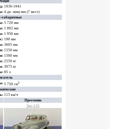
Общие
д:
1936-1941
ва
:
4 дв. лимузин (7 мест)
-габаритные
а:
5 720 мм
а:
1 892 мм
а:
1 950 мм
с:
190 мм
а:
3605
мм
я:
1550
мм
я:
1500
мм
а:
2550 кг
а:
3075 кг
а:
85 л
игатель
3
м:
5 750 см
мические
ь:
115 км/ч
Преемник
Зис-110