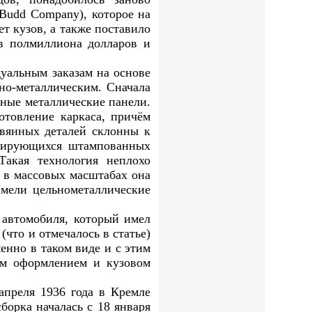
(Budd Company), которое на
т кузов, а также поставило
 в полмиллиона долларов и
уальным заказам на основе
но-металлическим. Сначала
нные металлические панели.
отовление каркаса, причём
вянных деталей склонны к
рмирующихся штампованных
Такая технология неплохо
о в массовых масштабах она
имели цельнометаллические
 автомобиля, который имел
что и отмечалось в статье)
енно в таком виде и с этим
ым оформлением и кузовом
апреля 1936 года в Кремле
орка началась с 18 января