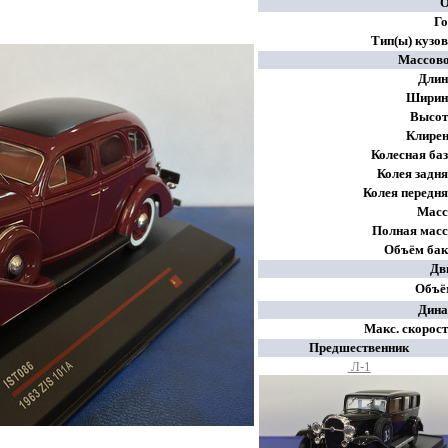
Го
Тип(ы) кузо
Массово
Длин
Ширин
Высот
Клирен
Колесная баз
Колея задня
Колея передня
Масс
Полная масс
Объём бак
Дв
Объё
Дина
Макс. скорост
Предшественник
Л-1