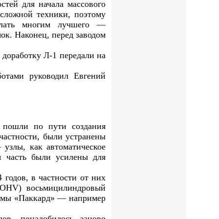
тей для начала массового
 сложной техники, поэтому
желать многим лучшего —
ок. Наконец, перед заводом
 доработку Л-1 передали на
ботами руководил Евгений
а пошли по пути создания
частности, были устранены
узлы, как автоматическое
я часть были усилены для
 годов, в частности от них
 (OHV) восьмицилиндровый
ирмы «Паккард» — например
ов, понадобилось заново