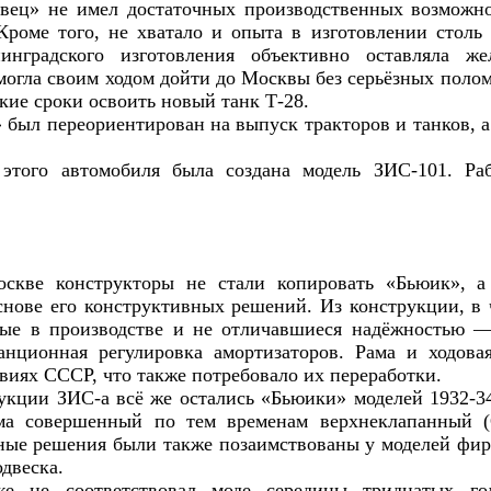
ец» не имел достаточных производственных возможнос
Кроме того, не хватало и опыта в изготовлении столь
нинградского изготовления объективно оставляла 
смогла своим ходом дойти до Москвы без серьёзных полом
ткие сроки освоить новый танк Т-28.
 был переориентирован на выпуск тракторов и танков, а
этого автомобиля была создана модель ЗИС-101. Ра
скве конструкторы не стали копировать «Бьюик», 
снове его конструктивных решений. Из конструкции, в 
е в производстве и не отличавшиеся надёжностью — 
анционная регулировка амортизаторов. Рама и ходова
виях СССР, что также потребовало их переработки.
рукции ЗИС-а всё же остались «Бьюики» моделей 1932-34
ьма совершенный по тем временам верхнеклапанный
вные решения были также позаимствованы у моделей ф
одвеска.
е не соответствовал моде середины тридцатых год