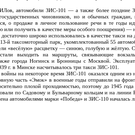
ЗИЛов, автомобили ЗИС-101 — а также более поздние 
осударственных чиновников, но и обычных граждан, 
я, о продаже в личное пользование речи в те годы ид
ю или получить в качестве меры особого поощрения) — 
 достаточно широко использовались в качестве такси на
н 13-й таксомоторный парк, укомплектованный 55 автом
ели «весёлую» расцветку — синюю, голубую и жёлтую. С
а стали выходить на маршруты, связывающие вокзал
также города Ногинск и Бронницы с Москвой. Эксплуат
1939 г. в Минске насчитывалось три такси ЗИС-101.
войны на некоторое время ЗИС-101 оказался одним из 
овную часть «Эмок» в военные годы отправили на фронт
сительно плохой проходимостью, поэтому до 1945 года 
ровали по Садовому и Бульварному кольцам и на линии
ена автомобилями марки «Победа» и ЗИС-110 началась ли