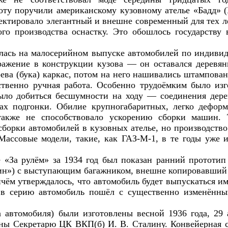
боту поручили американскому кузовному ателье «Бадд» 
ектировало элегантный и внешне современный для тех ле
го производства оснастку. Это обошлось государству
лась на малосерийном выпуске автомобилей по индивид
ражение в конструкции кузова — он оставался деревян
рева (бука) каркас, потом на него нашивались штампова
твенно ручная работа. Особенно трудоёмким было изг
ло добиться бесшумности на ходу — соединения дере
ах подгонки. Обилие крупногабаритных, легко дефо
также не способствовало ускорению сборки машин. 
сборки автомобилей в кузовных ателье, но производств
Массовые модели, такие, как ГАЗ-М-1, в те годы уже 
 «За рулём» за 1934 год был показан ранний прототип
зин») с выступающим багажником, внешне копировавший (
чём утверждалось, что автомобиль будет выпускаться им
, в серию автомобиль пошёл с существенно изменённ
 автомобиля) были изготовлены весной 1936 года, 29 
ы Секретарю ЦК ВКП(б) И. В. Сталину. Конвейерная сб