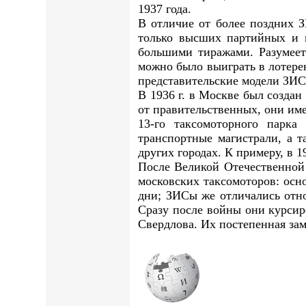
1937 года.
В отличие от более поздних 
только высших партийных и г
большими тиражами. Разумеетс
можно было выиграть в лотере
представительские модели ЗИС
В 1936 г. в Москве был созда
от правительственных, они им
13-го таксомоторного парк
транспортные магистрали, а 
других городах. К примеру, в 
После Великой Отечественной 
московских таксомоторов: осн
дни; ЗИСы же отличались отно
Сразу после войны они курси
Свердлова. Их постепенная зам