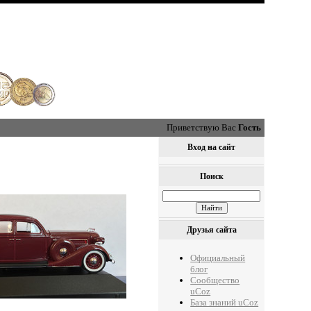
Приветствую Вас
Гость
Вход на сайт
Поиск
Друзья сайта
Официальный
блог
Сообщество
uCoz
База знаний uCoz