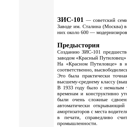
ЗИС-101
— советский семи
Заводе им. Сталина (Москва) 
них около 600 — модернизиро
Предыстория
Созданию ЗИС-101 предшество
заводом «Красный Путиловец» 
На «Красном Путиловце» в на
соответственно, высвободилис
Это была практически точная
высшему-среднему классу (выше
В 1933 году было с немалым 
временам и конструктивно ут
были очень сложные сдвоенн
автоматически открывающий
амортизаторов с места водител
в печати, справедливо счи
промышленности.