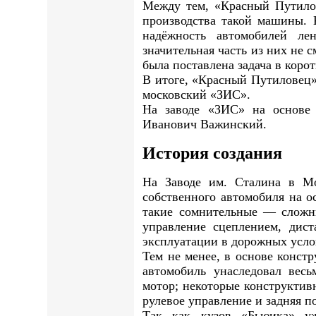
Между тем, «Красный Путилов
производства такой машины. 
надёжность автомобилей ле
значительная часть из них не 
была поставлена задача в коро
В итоге, «Красный Путиловец»
московский «ЗИС».
На заводе «ЗИС» на основе 
Иванович Важинский.
История создания
На Заводе им. Сталина в Мо
собственного автомобиля на о
такие сомнительные — сложны
управление сцеплением, дист
эксплуатации в дорожных усло
Тем не менее, в основе конст
автомобиль унаследовал вес
мотор; некоторые конструкти
рулевое управление и задняя п
Так как кузов «Бьюика» уж