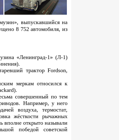
музин», выпускавшийся на
ущено 8 752 автомобиля, из
узина «Ленинград-1» (Л-1)
инения).
аревший трактор Fordson,
нским меркам относился к
ckard).
весьма совершенный по тем
риводов. Например, у него
ачей воздуха, термостат,
овка жёсткости рычажных
ль вполне открыто называли
льшой победой советской