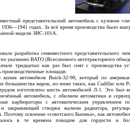
местный представительский автомобиль с кузовом «ли
в 1936—1941 годах. За всё время производства было вып
ванной модели ЗИС-101А.
вала разработка семиместного представительского лим
по указанию ВАТО (Всесоюзного автотракторного объед
чале тридцатых как раз был снят с производства уст
ь производственные площади.
 копия автомобиля Buick-32-90, который по америка
 большинства марок, но ниже таких, как Cadillac или Pa
трудом изготовлено шесть автомобилей Л-1. Это был 
ончённый автомобиль, с обилием автоматики и сервоп
ые карбюраторы с автоматическим управлением под
 и закрывающий створки жалюзи радиатора, регулир
я. Поэтому освоение «советского Бьюика», как автомоби
талось в те времена поводом для гордости и бо