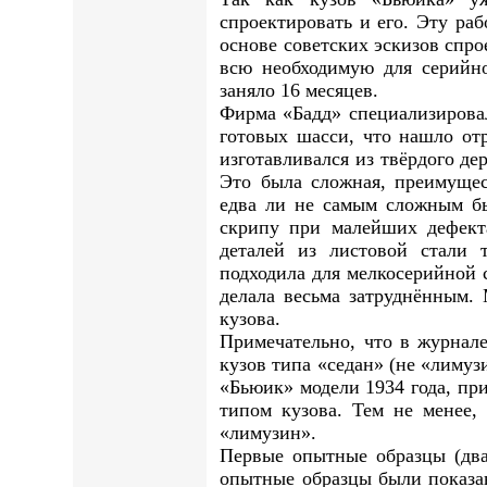
спроектировать и его. Эту ра
основе советских эскизов спро
всю необходимую для серийно
заняло 16 месяцев.
Фирма «Бадд» специализирова
готовых шасси, что нашло от
изготавливался из твёрдого де
Это была сложная, преимущес
едва ли не самым сложным бы
скрипу при малейших дефект
деталей из листовой стали 
подходила для мелкосерийной 
делала весьма затруднённым. 
кузова.
Примечательно, что в журнале
кузов типа «седан» (не «лиму
«Бьюик» модели 1934 года, при
типом кузова. Тем не менее
«лимузин».
Первые опытные образцы (два
опытные образцы были показан