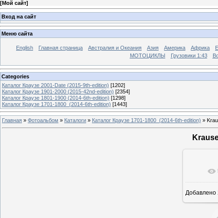
[
Мой сайт
]
Вход на сайт
Меню сайта
English
Главная страница
Австралия и Океания
Азия
Америка
Африка
МОТОЦИКЛЫ
Грузовики 1:43
Во
Categories
Каталог Краузе 2001-Date (2015-9th-edition)
[1202]
Каталог Краузе 1901-2000 (2015-42nd-edition)
[2354]
Каталог Краузе 1801-1900 (2014-6th-edition)
[1298]
Каталог Краузе 1701-1800_(2014-6th-edition)
[1443]
Главная
»
Фотоальбом
»
Каталоги
»
Каталог Краузе 1701-1800_(2014-6th-edition)
» Krau
Krause
Добавлено
12