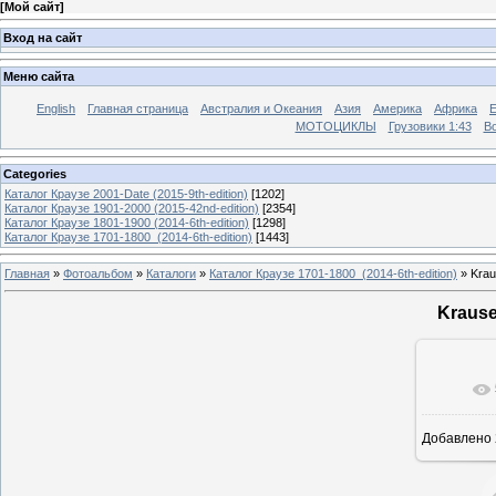
[
Мой сайт
]
Вход на сайт
Меню сайта
English
Главная страница
Австралия и Океания
Азия
Америка
Африка
МОТОЦИКЛЫ
Грузовики 1:43
Во
Categories
Каталог Краузе 2001-Date (2015-9th-edition)
[1202]
Каталог Краузе 1901-2000 (2015-42nd-edition)
[2354]
Каталог Краузе 1801-1900 (2014-6th-edition)
[1298]
Каталог Краузе 1701-1800_(2014-6th-edition)
[1443]
Главная
»
Фотоальбом
»
Каталоги
»
Каталог Краузе 1701-1800_(2014-6th-edition)
» Krau
Krause
Добавлено
12