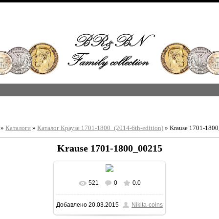
»
Каталоги
»
Каталог Краузе 1701-1800_(2014-6th-edition)
» Krause 1701-180
Krause 1701-1800_00215
521
0
0.0
В реальном размере
Добавлено
20.03.2015
Nikita-coins
1213x1600
/ 403.6Kb