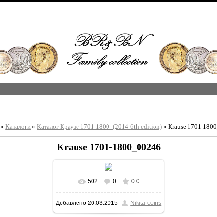
»
Каталоги
»
Каталог Краузе 1701-1800_(2014-6th-edition)
» Krause 1701-180
Krause 1701-1800_00246
502
0
0.0
В реальном размере
Добавлено
20.03.2015
Nikita-coins
1213x1600
/ 363.0Kb