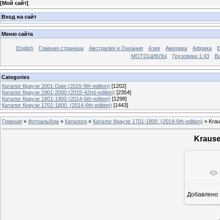
[
Мой сайт
]
Вход на сайт
Меню сайта
English
Главная страница
Австралия и Океания
Азия
Америка
Африка
МОТОЦИКЛЫ
Грузовики 1:43
Во
Categories
Каталог Краузе 2001-Date (2015-9th-edition)
[1202]
Каталог Краузе 1901-2000 (2015-42nd-edition)
[2354]
Каталог Краузе 1801-1900 (2014-6th-edition)
[1298]
Каталог Краузе 1701-1800_(2014-6th-edition)
[1443]
Главная
»
Фотоальбом
»
Каталоги
»
Каталог Краузе 1701-1800_(2014-6th-edition)
» Krau
Krause
Добавлено
12