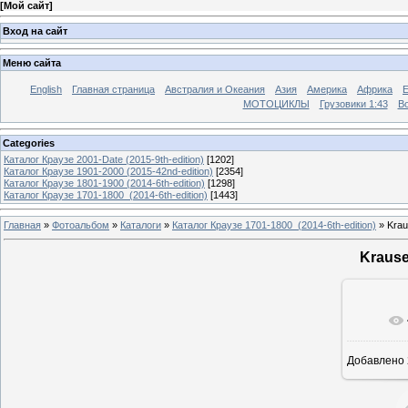
[
Мой сайт
]
Вход на сайт
Меню сайта
English
Главная страница
Австралия и Океания
Азия
Америка
Африка
МОТОЦИКЛЫ
Грузовики 1:43
Во
Categories
Каталог Краузе 2001-Date (2015-9th-edition)
[1202]
Каталог Краузе 1901-2000 (2015-42nd-edition)
[2354]
Каталог Краузе 1801-1900 (2014-6th-edition)
[1298]
Каталог Краузе 1701-1800_(2014-6th-edition)
[1443]
Главная
»
Фотоальбом
»
Каталоги
»
Каталог Краузе 1701-1800_(2014-6th-edition)
» Krau
Krause
Добавлено
12