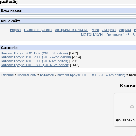
[
Мой сайт
]
Вход на сайт
Меню сайта
English
Главная страница
Австралия и Океания
Азия
Америка
Африка
МОТОЦИКЛЫ
Грузовики 1:43
Во
Categories
Каталог Краузе 2001-Date (2015-9th-edition)
[1202]
Каталог Краузе 1901-2000 (2015-42nd-edition)
[2354]
Каталог Краузе 1801-1900 (2014-6th-edition)
[1298]
Каталог Краузе 1701-1800_(2014-6th-edition)
[1443]
Главная
»
Фотоальбом
»
Каталоги
»
Каталог Краузе 1701-1800_(2014-6th-edition)
» Krau
Krause
Добавлено
12