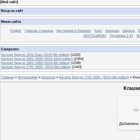
[
Мой сайт
]
Вход на сайт
Меню сайта
English
Главная страница
Австралия и Океания
Азия
Америка
Африка
МОТОЦИКЛЫ
Грузовики 1:43
Во
Categories
Каталог Краузе 2001-Date (2015-9th-edition)
[1202]
Каталог Краузе 1901-2000 (2015-42nd-edition)
[2354]
Каталог Краузе 1801-1900 (2014-6th-edition)
[1298]
Каталог Краузе 1701-1800_(2014-6th-edition)
[1443]
Главная
»
Фотоальбом
»
Каталоги
»
Каталог Краузе 1701-1800_(2014-6th-edition)
» Krau
Krause
Добавлено
12