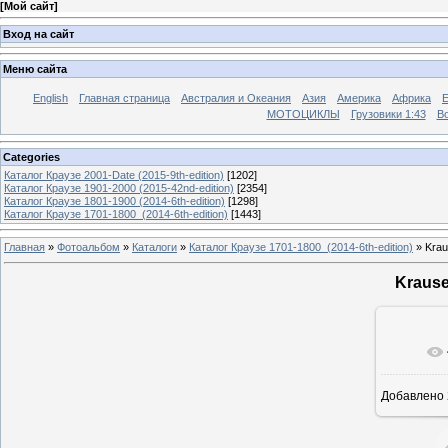
[
Мой сайт
]
Вход на сайт
Меню сайта
English
Главная страница
Австралия и Океания
Азия
Америка
Африка
МОТОЦИКЛЫ
Грузовики 1:43
Во
Categories
Каталог Краузе 2001-Date (2015-9th-edition)
[1202]
Каталог Краузе 1901-2000 (2015-42nd-edition)
[2354]
Каталог Краузе 1801-1900 (2014-6th-edition)
[1298]
Каталог Краузе 1701-1800_(2014-6th-edition)
[1443]
Главная
»
Фотоальбом
»
Каталоги
»
Каталог Краузе 1701-1800_(2014-6th-edition)
» Krau
Krause
Добавлено
12