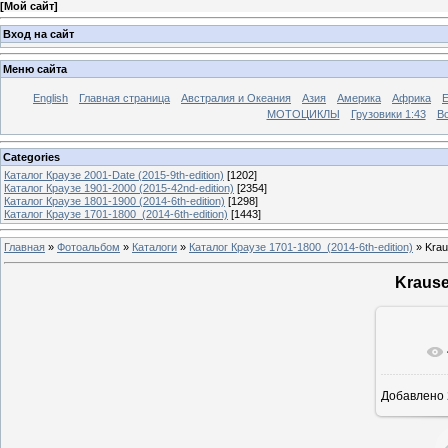
[
Мой сайт
]
Вход на сайт
Меню сайта
English
Главная страница
Австралия и Океания
Азия
Америка
Африка
МОТОЦИКЛЫ
Грузовики 1:43
Во
Categories
Каталог Краузе 2001-Date (2015-9th-edition)
[1202]
Каталог Краузе 1901-2000 (2015-42nd-edition)
[2354]
Каталог Краузе 1801-1900 (2014-6th-edition)
[1298]
Каталог Краузе 1701-1800_(2014-6th-edition)
[1443]
Главная
»
Фотоальбом
»
Каталоги
»
Каталог Краузе 1701-1800_(2014-6th-edition)
» Krau
Krause
Добавлено
12