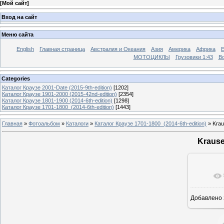
[
Мой сайт
]
Вход на сайт
Меню сайта
English
Главная страница
Австралия и Океания
Азия
Америка
Африка
МОТОЦИКЛЫ
Грузовики 1:43
Во
Categories
Каталог Краузе 2001-Date (2015-9th-edition)
[1202]
Каталог Краузе 1901-2000 (2015-42nd-edition)
[2354]
Каталог Краузе 1801-1900 (2014-6th-edition)
[1298]
Каталог Краузе 1701-1800_(2014-6th-edition)
[1443]
Главная
»
Фотоальбом
»
Каталоги
»
Каталог Краузе 1701-1800_(2014-6th-edition)
» Krau
Krause
Добавлено
12