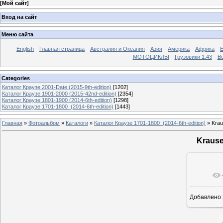
[
Мой сайт
]
Вход на сайт
Меню сайта
English
Главная страница
Австралия и Океания
Азия
Америка
Африка
МОТОЦИКЛЫ
Грузовики 1:43
Во
Categories
Каталог Краузе 2001-Date (2015-9th-edition)
[1202]
Каталог Краузе 1901-2000 (2015-42nd-edition)
[2354]
Каталог Краузе 1801-1900 (2014-6th-edition)
[1298]
Каталог Краузе 1701-1800_(2014-6th-edition)
[1443]
Главная
»
Фотоальбом
»
Каталоги
»
Каталог Краузе 1701-1800_(2014-6th-edition)
» Krau
Krause
Добавлено
12