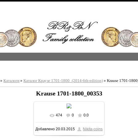
»
Каталоги
»
Каталог Краузе 1701-1800_(2014-6th-edition)
» Krause 1701-180
Krause 1701-1800_00353
474
0
0.0
В реальном размере
Добавлено
20.03.2015
Nikita-coins
1213x1600
/ 356.1Kb