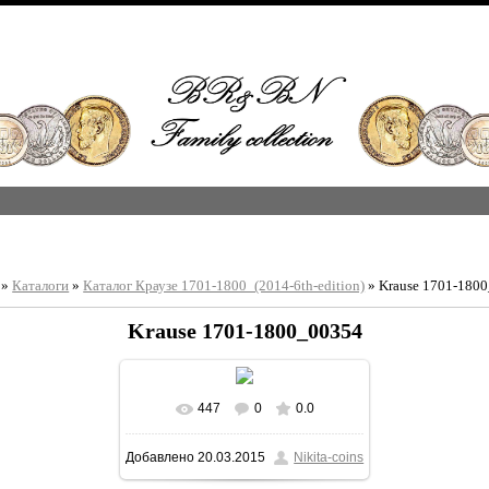
»
Каталоги
»
Каталог Краузе 1701-1800_(2014-6th-edition)
» Krause 1701-180
Krause 1701-1800_00354
447
0
0.0
В реальном размере
Добавлено
20.03.2015
Nikita-coins
1213x1600
/ 361.5Kb