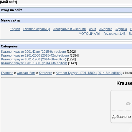
[
Мой сайт
]
Вход на сайт
Меню сайта
English
Главная страница
Австралия и Океания
Азия
Америка
Африка
МОТОЦИКЛЫ
Грузовики 1:43
Во
Categories
Каталог Краузе 2001-Date (2015-9th-edition)
[1202]
Каталог Краузе 1901-2000 (2015-42nd-edition)
[2354]
Каталог Краузе 1801-1900 (2014-6th-edition)
[1298]
Каталог Краузе 1701-1800_(2014-6th-edition)
[1443]
Главная
»
Фотоальбом
»
Каталоги
»
Каталог Краузе 1701-1800_(2014-6th-edition)
» Krau
Krause
Добавлено
12