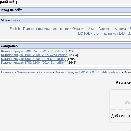
[
Мой сайт
]
Вход на сайт
Меню сайта
English
Главная страница
Австралия и Океания
Азия
Америка
Африка
МОТОЦИКЛЫ
Грузовики 1:43
Во
Categories
Каталог Краузе 2001-Date (2015-9th-edition)
[1202]
Каталог Краузе 1901-2000 (2015-42nd-edition)
[2354]
Каталог Краузе 1801-1900 (2014-6th-edition)
[1298]
Каталог Краузе 1701-1800_(2014-6th-edition)
[1443]
Главная
»
Фотоальбом
»
Каталоги
»
Каталог Краузе 1701-1800_(2014-6th-edition)
» Krau
Krause
Добавлено
12