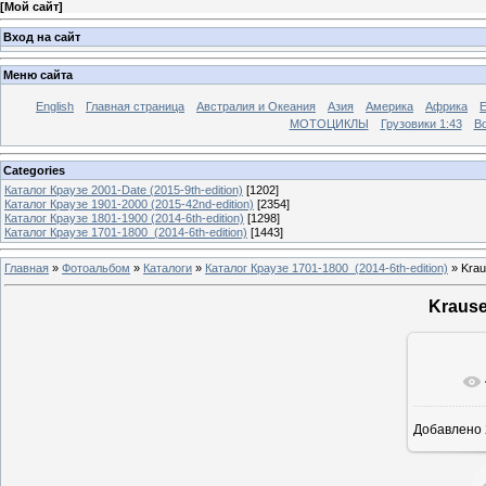
[
Мой сайт
]
Вход на сайт
Меню сайта
English
Главная страница
Австралия и Океания
Азия
Америка
Африка
МОТОЦИКЛЫ
Грузовики 1:43
Во
Categories
Каталог Краузе 2001-Date (2015-9th-edition)
[1202]
Каталог Краузе 1901-2000 (2015-42nd-edition)
[2354]
Каталог Краузе 1801-1900 (2014-6th-edition)
[1298]
Каталог Краузе 1701-1800_(2014-6th-edition)
[1443]
Главная
»
Фотоальбом
»
Каталоги
»
Каталог Краузе 1701-1800_(2014-6th-edition)
» Krau
Krause
Добавлено
12