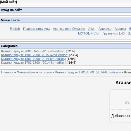
[
Мой сайт
]
Вход на сайт
Меню сайта
English
Главная страница
Австралия и Океания
Азия
Америка
Африка
МОТОЦИКЛЫ
Грузовики 1:43
Во
Categories
Каталог Краузе 2001-Date (2015-9th-edition)
[1202]
Каталог Краузе 1901-2000 (2015-42nd-edition)
[2354]
Каталог Краузе 1801-1900 (2014-6th-edition)
[1298]
Каталог Краузе 1701-1800_(2014-6th-edition)
[1443]
Главная
»
Фотоальбом
»
Каталоги
»
Каталог Краузе 1701-1800_(2014-6th-edition)
» Krau
Krause
Добавлено
12