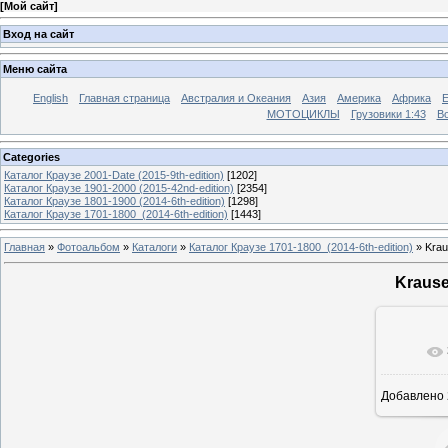
[
Мой сайт
]
Вход на сайт
Меню сайта
English
Главная страница
Австралия и Океания
Азия
Америка
Африка
МОТОЦИКЛЫ
Грузовики 1:43
Во
Categories
Каталог Краузе 2001-Date (2015-9th-edition)
[1202]
Каталог Краузе 1901-2000 (2015-42nd-edition)
[2354]
Каталог Краузе 1801-1900 (2014-6th-edition)
[1298]
Каталог Краузе 1701-1800_(2014-6th-edition)
[1443]
Главная
»
Фотоальбом
»
Каталоги
»
Каталог Краузе 1701-1800_(2014-6th-edition)
» Krau
Krause
Добавлено
12