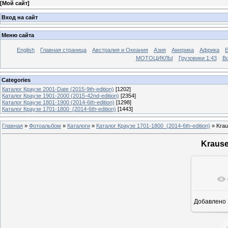
[
Мой сайт
]
Вход на сайт
Меню сайта
English
Главная страница
Австралия и Океания
Азия
Америка
Африка
МОТОЦИКЛЫ
Грузовики 1:43
Во
Categories
Каталог Краузе 2001-Date (2015-9th-edition)
[1202]
Каталог Краузе 1901-2000 (2015-42nd-edition)
[2354]
Каталог Краузе 1801-1900 (2014-6th-edition)
[1298]
Каталог Краузе 1701-1800_(2014-6th-edition)
[1443]
Главная
»
Фотоальбом
»
Каталоги
»
Каталог Краузе 1701-1800_(2014-6th-edition)
» Krau
Krause
Добавлено
12