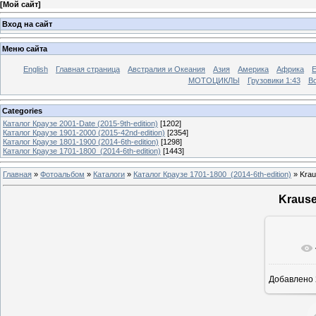
[
Мой сайт
]
Вход на сайт
Меню сайта
English
Главная страница
Австралия и Океания
Азия
Америка
Африка
МОТОЦИКЛЫ
Грузовики 1:43
Во
Categories
Каталог Краузе 2001-Date (2015-9th-edition)
[1202]
Каталог Краузе 1901-2000 (2015-42nd-edition)
[2354]
Каталог Краузе 1801-1900 (2014-6th-edition)
[1298]
Каталог Краузе 1701-1800_(2014-6th-edition)
[1443]
Главная
»
Фотоальбом
»
Каталоги
»
Каталог Краузе 1701-1800_(2014-6th-edition)
» Krau
Krause
Добавлено
12