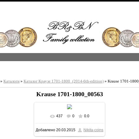
»
Каталоги
»
Каталог Краузе 1701-1800_(2014-6th-edition)
» Krause 1701-180
Krause 1701-1800_00563
437
0
0.0
В реальном размере
Добавлено
20.03.2015
Nikita-coins
1213x1600
/ 378.3Kb