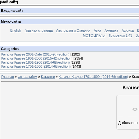
[
Мой сайт
]
Вход на сайт
Меню сайта
English
Главная страница
Австралия и Океания
Азия
Америка
Африка
МОТОЦИКЛЫ
Грузовики 1:43
Во
Categories
Каталог Краузе 2001-Date (2015-9th-edition)
[1202]
Каталог Краузе 1901-2000 (2015-42nd-edition)
[2354]
Каталог Краузе 1801-1900 (2014-6th-edition)
[1298]
Каталог Краузе 1701-1800_(2014-6th-edition)
[1443]
Главная
»
Фотоальбом
»
Каталоги
»
Каталог Краузе 1701-1800_(2014-6th-edition)
» Krau
Krause
Добавлено
12