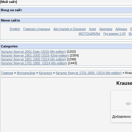
[
Мой сайт
]
Вход на сайт
Меню сайта
English
Главная страница
Австралия и Океания
Азия
Америка
Африка
МОТОЦИКЛЫ
Грузовики 1:43
Во
Categories
Каталог Краузе 2001-Date (2015-9th-edition)
[1202]
Каталог Краузе 1901-2000 (2015-42nd-edition)
[2354]
Каталог Краузе 1801-1900 (2014-6th-edition)
[1298]
Каталог Краузе 1701-1800_(2014-6th-edition)
[1443]
Главная
»
Фотоальбом
»
Каталоги
»
Каталог Краузе 1701-1800_(2014-6th-edition)
» Krau
Krause
Добавлено
12