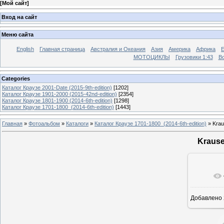
[
Мой сайт
]
Вход на сайт
Меню сайта
English
Главная страница
Австралия и Океания
Азия
Америка
Африка
МОТОЦИКЛЫ
Грузовики 1:43
Во
Categories
Каталог Краузе 2001-Date (2015-9th-edition)
[1202]
Каталог Краузе 1901-2000 (2015-42nd-edition)
[2354]
Каталог Краузе 1801-1900 (2014-6th-edition)
[1298]
Каталог Краузе 1701-1800_(2014-6th-edition)
[1443]
Главная
»
Фотоальбом
»
Каталоги
»
Каталог Краузе 1701-1800_(2014-6th-edition)
» Krau
Krause
Добавлено
12