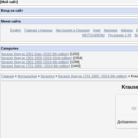
[
Мой сайт
]
Вход на сайт
Меню сайта
English
Главная страница
Австралия и Океания
Азия
Америка
Африка
МОТОЦИКЛЫ
Грузовики 1:43
Во
Categories
Каталог Краузе 2001-Date (2015-9th-edition)
[1202]
Каталог Краузе 1901-2000 (2015-42nd-edition)
[2354]
Каталог Краузе 1801-1900 (2014-6th-edition)
[1298]
Каталог Краузе 1701-1800_(2014-6th-edition)
[1443]
Главная
»
Фотоальбом
»
Каталоги
»
Каталог Краузе 1701-1800_(2014-6th-edition)
» Krau
Krause
Добавлено
12