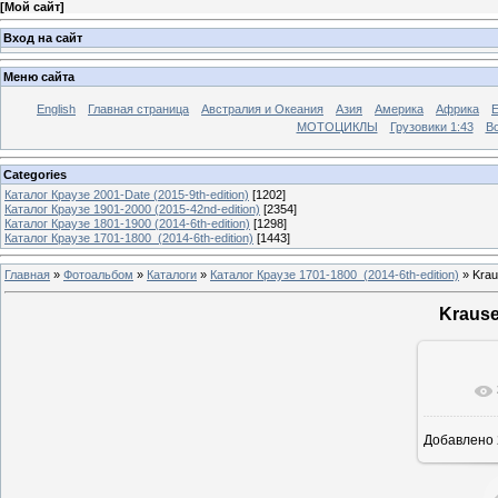
[
Мой сайт
]
Вход на сайт
Меню сайта
English
Главная страница
Австралия и Океания
Азия
Америка
Африка
МОТОЦИКЛЫ
Грузовики 1:43
Во
Categories
Каталог Краузе 2001-Date (2015-9th-edition)
[1202]
Каталог Краузе 1901-2000 (2015-42nd-edition)
[2354]
Каталог Краузе 1801-1900 (2014-6th-edition)
[1298]
Каталог Краузе 1701-1800_(2014-6th-edition)
[1443]
Главная
»
Фотоальбом
»
Каталоги
»
Каталог Краузе 1701-1800_(2014-6th-edition)
» Krau
Krause
Добавлено
12