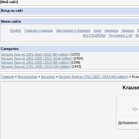
[
Мой сайт
]
Вход на сайт
Меню сайта
English
Главная страница
Австралия и Океания
Азия
Америка
Африка
МОТОЦИКЛЫ
Грузовики 1:43
Во
Categories
Каталог Краузе 2001-Date (2015-9th-edition)
[1202]
Каталог Краузе 1901-2000 (2015-42nd-edition)
[2354]
Каталог Краузе 1801-1900 (2014-6th-edition)
[1298]
Каталог Краузе 1701-1800_(2014-6th-edition)
[1443]
Главная
»
Фотоальбом
»
Каталоги
»
Каталог Краузе 1701-1800_(2014-6th-edition)
» Krau
Krause
Добавлено
12