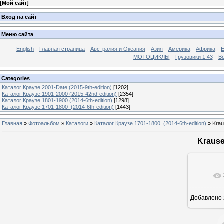
[
Мой сайт
]
Вход на сайт
Меню сайта
English
Главная страница
Австралия и Океания
Азия
Америка
Африка
МОТОЦИКЛЫ
Грузовики 1:43
Во
Categories
Каталог Краузе 2001-Date (2015-9th-edition)
[1202]
Каталог Краузе 1901-2000 (2015-42nd-edition)
[2354]
Каталог Краузе 1801-1900 (2014-6th-edition)
[1298]
Каталог Краузе 1701-1800_(2014-6th-edition)
[1443]
Главная
»
Фотоальбом
»
Каталоги
»
Каталог Краузе 1701-1800_(2014-6th-edition)
» Krau
Krause
Добавлено
12