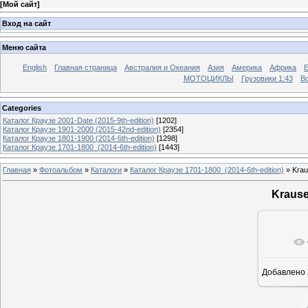
[
Мой сайт
]
Вход на сайт
Меню сайта
English
Главная страница
Австралия и Океания
Азия
Америка
Африка
МОТОЦИКЛЫ
Грузовики 1:43
Во
Categories
Каталог Краузе 2001-Date (2015-9th-edition)
[1202]
Каталог Краузе 1901-2000 (2015-42nd-edition)
[2354]
Каталог Краузе 1801-1900 (2014-6th-edition)
[1298]
Каталог Краузе 1701-1800_(2014-6th-edition)
[1443]
Главная
»
Фотоальбом
»
Каталоги
»
Каталог Краузе 1701-1800_(2014-6th-edition)
» Krau
Krause
Добавлено
12