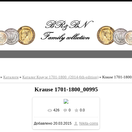
»
Каталоги
»
Каталог Краузе 1701-1800_(2014-6th-edition)
» Krause 1701-180
Krause 1701-1800_00995
426
0
0.0
В реальном размере
Добавлено
20.03.2015
Nikita-coins
1213x1600
/ 417.3Kb