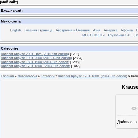
[
Мой сайт
]
Вход на сайт
Меню сайта
English
Главная страница
Австралия и Океания
Азия
Америка
Африка
МОТОЦИКЛЫ
Грузовики 1:43
Во
Categories
Каталог Краузе 2001-Date (2015-9th-edition)
[1202]
Каталог Краузе 1901-2000 (2015-42nd-edition)
[2354]
Каталог Краузе 1801-1900 (2014-6th-edition)
[1298]
Каталог Краузе 1701-1800_(2014-6th-edition)
[1443]
Главная
»
Фотоальбом
»
Каталоги
»
Каталог Краузе 1701-1800_(2014-6th-edition)
» Krau
Krause
Добавлено
12