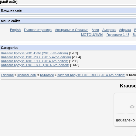
[
Мой сайт
]
Вход на сайт
Меню сайта
English
Главная страница
Австралия и Океания
Азия
Америка
Африка
МОТОЦИКЛЫ
Грузовики 1:43
Во
Categories
Каталог Краузе 2001-Date (2015-9th-edition)
[1202]
Каталог Краузе 1901-2000 (2015-42nd-edition)
[2354]
Каталог Краузе 1801-1900 (2014-6th-edition)
[1298]
Каталог Краузе 1701-1800_(2014-6th-edition)
[1443]
Главная
»
Фотоальбом
»
Каталоги
»
Каталог Краузе 1701-1800_(2014-6th-edition)
» Krau
Krause
Добавлено
12