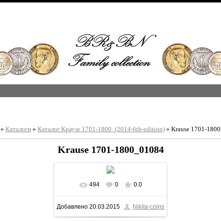
»
Каталоги
»
Каталог Краузе 1701-1800_(2014-6th-edition)
» Krause 1701-180
Krause 1701-1800_01084
494
0
0.0
В реальном размере
Добавлено
20.03.2015
Nikita-coins
1213x1600
/ 414.9Kb