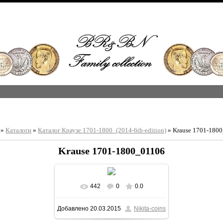
»
Каталоги
»
Каталог Краузе 1701-1800_(2014-6th-edition)
» Krause 1701-180
Krause 1701-1800_01106
442
0
0.0
В реальном размере
Добавлено
20.03.2015
Nikita-coins
1213x1600
/ 379.6Kb