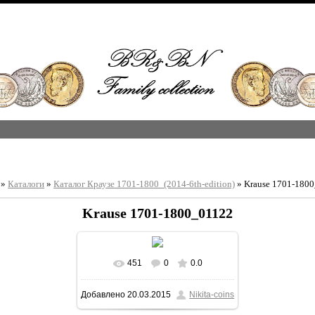
»
Каталоги
»
Каталог Краузе 1701-1800_(2014-6th-edition)
» Krause 1701-180
Krause 1701-1800_01122
451
0
0.0
В реальном размере
Добавлено
20.03.2015
Nikita-coins
1213x1600
/ 426.9Kb