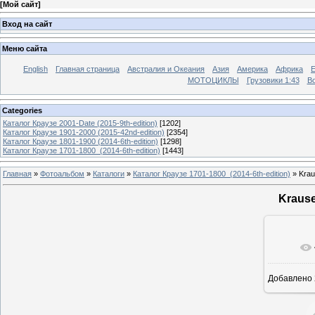
[
Мой сайт
]
Вход на сайт
Меню сайта
English
Главная страница
Австралия и Океания
Азия
Америка
Африка
МОТОЦИКЛЫ
Грузовики 1:43
Во
Categories
Каталог Краузе 2001-Date (2015-9th-edition)
[1202]
Каталог Краузе 1901-2000 (2015-42nd-edition)
[2354]
Каталог Краузе 1801-1900 (2014-6th-edition)
[1298]
Каталог Краузе 1701-1800_(2014-6th-edition)
[1443]
Главная
»
Фотоальбом
»
Каталоги
»
Каталог Краузе 1701-1800_(2014-6th-edition)
» Krau
Krause
Добавлено
12