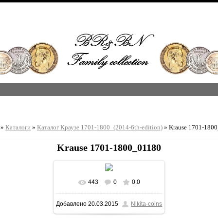
»
Каталоги
»
Каталог Краузе 1701-1800_(2014-6th-edition)
» Krause 1701-180
Krause 1701-1800_01180
443
0
0.0
В реальном размере
Добавлено
20.03.2015
Nikita-coins
1213x1600
/ 322.8Kb