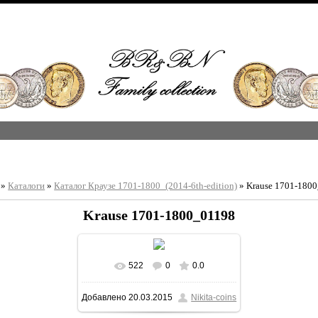
»
Каталоги
»
Каталог Краузе 1701-1800_(2014-6th-edition)
» Krause 1701-180
Krause 1701-1800_01198
522
0
0.0
В реальном размере
Добавлено
20.03.2015
Nikita-coins
1213x1600
/ 408.3Kb