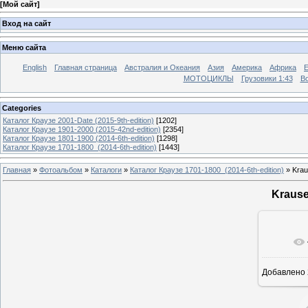
[
Мой сайт
]
Вход на сайт
Меню сайта
English
Главная страница
Австралия и Океания
Азия
Америка
Африка
МОТОЦИКЛЫ
Грузовики 1:43
Во
Categories
Каталог Краузе 2001-Date (2015-9th-edition)
[1202]
Каталог Краузе 1901-2000 (2015-42nd-edition)
[2354]
Каталог Краузе 1801-1900 (2014-6th-edition)
[1298]
Каталог Краузе 1701-1800_(2014-6th-edition)
[1443]
Главная
»
Фотоальбом
»
Каталоги
»
Каталог Краузе 1701-1800_(2014-6th-edition)
» Krau
Krause
Добавлено
12